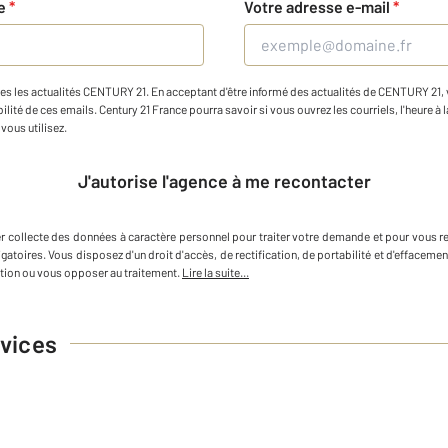
ne
*
Votre adresse e-mail
*
es les actualités CENTURY 21. En acceptant d'être informé des actualités de CENTURY 21, vo
ilité de ces emails. Century 21 France pourra savoir si vous ouvrez les courriels, l'heure à l
vous utilisez.
J'autorise l'agence à me recontacter
r
collecte des données à caractère personnel
pour traiter votre demande et pour vous r
igatoires. Vous disposez d'un droit d'accès, de rectification, de portabilité et d'efface
tion ou vous opposer au traitement.
Lire la suite...
vices