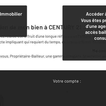
Immobilier
Accéder à
Vous êtes pr
d’une age
tion de mon bien à
CENTURY 21 JCD Imm
accès bai
 réalisé est le fruit d'une longue réflexion et d'efforts financi
consu
 impliquant qui requiert du temps, de la disponibilité, de l'att
Me co
ous, Propriétaire-Bailleur, une gamme complète de services per
Votre compte :
Accéder à mon compte