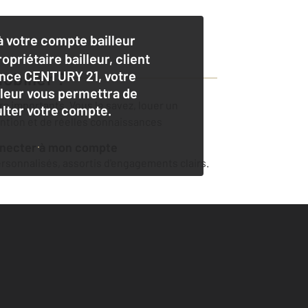
 votre compte bailleur
opriétaire bailleur, client
nce CENTURY 21, votre
obilier
?
lleur vous permettra de
ers importants. Vous le savez, louer un
lter votre compte.
ention et de réelles connaissances
nnecter à mon compte
sonnalisés, assortis d'engagements clairs.