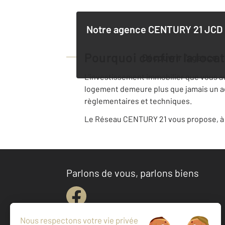
Notre agence
CENTURY 21 JCD 
Pourquoi confier la loca
Découvrir l'agence
L'investissement immobilier que vous avez
logement demeure plus que jamais un acte
règlementaires et techniques.
Le Réseau CENTURY 21 vous propose, à v
Parlons de vous, parlons biens