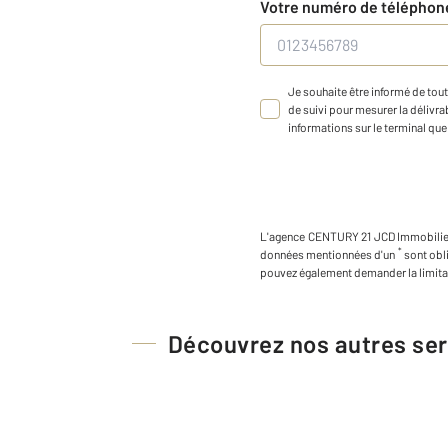
Votre numéro de télépho
Je souhaite être informé de tout
de suivi pour mesurer la délivrab
informations sur le terminal que 
L'agence
CENTURY 21 JCD Immobilie
*
données mentionnées d'un
sont obl
pouvez également demander la limita
Découvrez nos autres ser