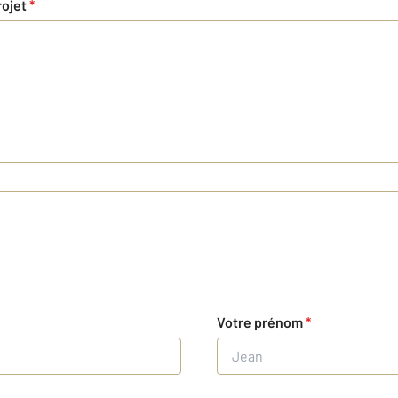
rojet
*
Votre prénom
*