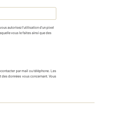
us autorisez l'utilisation d'un pixel
aquelle vous le faites ainsi que des
econtacter par mail ou téléphone
.
Les
ment des données vous concernant. Vous