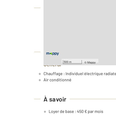
Vue globale
2
Surface totale : 54 m
Type d'appartement : Local
Nombre de pièces : 2
[Voir le détail]
Équipements
500 m
©
Mappy
Général
Chauffage : Individuel électrique radiate
Air conditionné
À savoir
Loyer de base : 450 € par mois