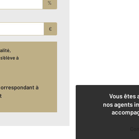
%
€
lité,
s'élève à
t
Vous êtes 
nos agents i
accompagn
Co