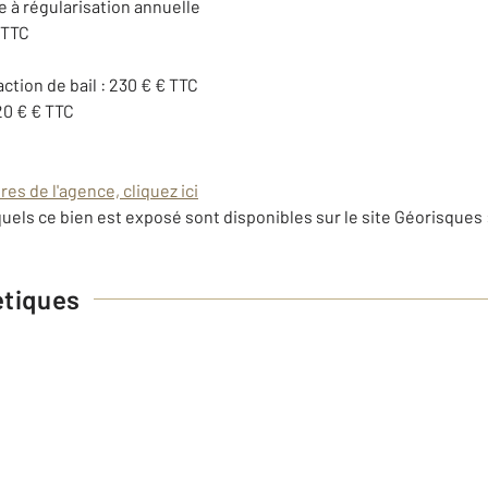
e à régularisation annuelle
 TTC
action de bail : 230 € € TTC
20 € € TTC
es de l'agence, cliquez ici
uels ce bien est exposé sont disponibles sur le site Géorisques 
étiques