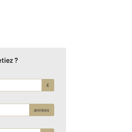
tiez ?
€
années