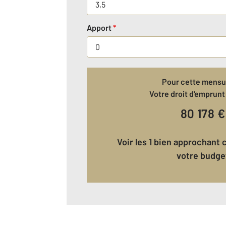
Apport
*
Pour cette mensua
Votre droit d'emprunt 
80 178
€
Voir les 1 bien approchant correspondant à
votre budge