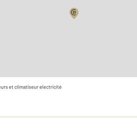
2
Surface habitable : 54 m
Étage : Rez-de-chaussée
urs et climatiseur electricité