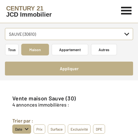
CENTURY 21
JCD Immobilier
SAUVE (30610)
Tous
Maison
Appartement
Autres
Appliquer
Vente maison Sauve (30)
4 annonces immobilières :
Trier par :
Date
Prix
Surface
Exclusivité
DPE