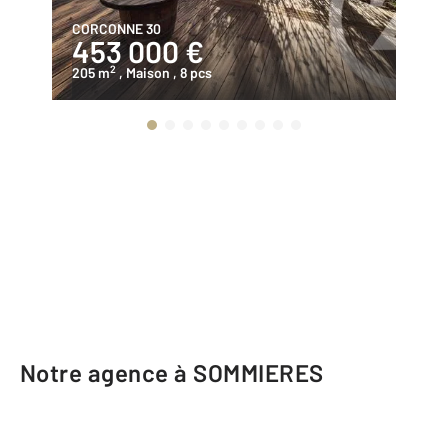
CORCONNE 30
OR
453 000 €
1
2
205 m
, Maison
, 8 pcs
51
Notre agence à SOMMIERES