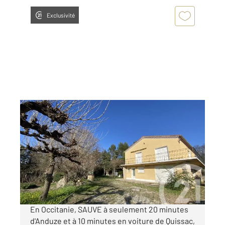
Exclusivité
SAUVE 30
2
156,97 m
, 10 pièces
Ref : 13829
Maison à vendre
350 000 €
Visiter le site dédié
En Occitanie, SAUVE à seulement 20 minutes
d'Anduze et à 10 minutes en voiture de Quissac,