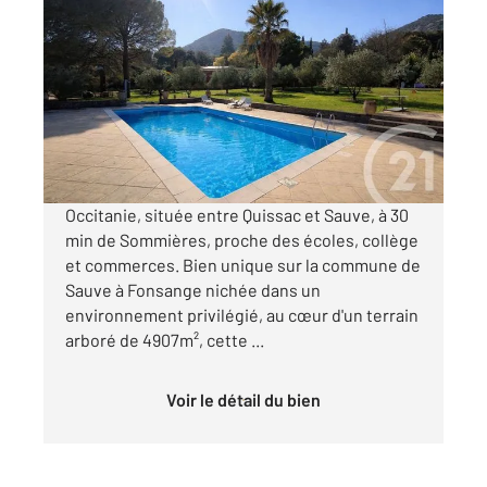
SAUVE 30
2
200,92 m
, 8 pièces
Ref : 13607
Maison à vendre
990 000 €
Visiter le site dédié
Occitanie, située entre Quissac et Sauve, à 30
min de Sommières, proche des écoles, collège
et commerces. Bien unique sur la commune de
Sauve à Fonsange nichée dans un
environnement privilégié, au cœur d'un terrain
arboré de 4907m², cette ...
Voir le détail du bien