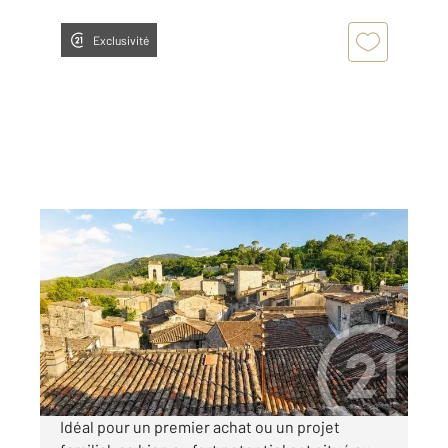
Exclusivité
SAUVE 30
2
120,28 m
, 6 pièces
Ref : 13769
Maison à vendre
77 000 €
Visiter le site dédié
Idéal pour un premier achat ou un projet