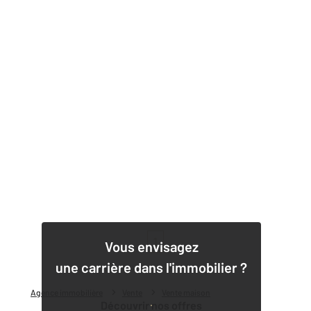
1
Vous envisagez
une carrière dans l'immobilier ?
Agence immobilière
Vente
Vente maison
Découvrir nos offres