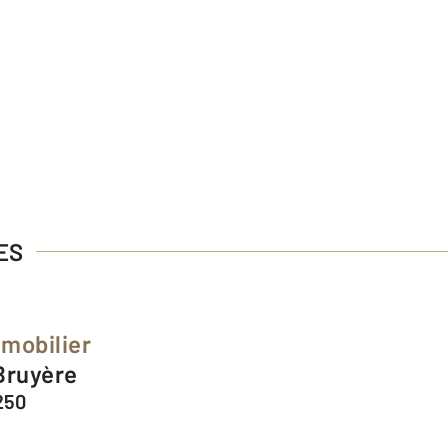
ES
mobilier
 Bruyère
250