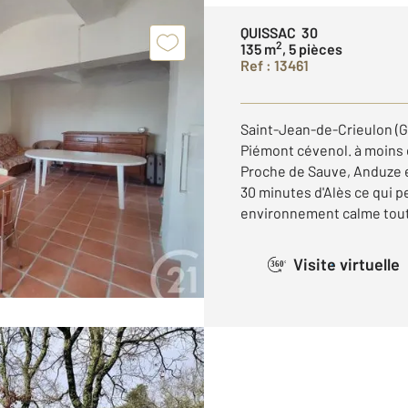
QUISSAC 30
2
135 m
, 5 pièces
Ref : 13461
Saint-Jean-de-Crieulon (G
Piémont cévenol. à moins 
Proche de Sauve, Anduze e
30 minutes d'Alès ce qui p
environnement calme tout 
Visite virtuelle
360°