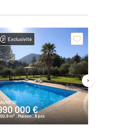
Exclusivité
Exclusivit
AUVE 30
SAUVE 30
990 000 €
77 000 
2
2
00,9 m
, Maison
, 8 pcs
120,3 m
, Maiso