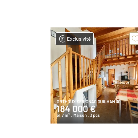
Exclusivité
ORTHOUX SERIGNAC QUILHAN 30
184 000 €
2
51,7 m
, Maison
, 3 pcs