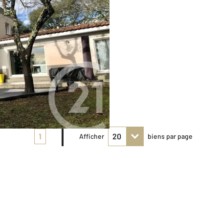
1
Afficher
biens par page