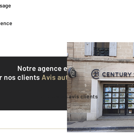
ssage
agence
Notre agence est notée
9,2/10
r nos clients
Avis authentifiés par Qualite
Voir tous les avis clients