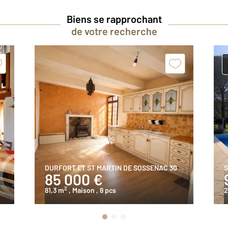
Biens se rapprochant
de votre recherche
DURFORT ET ST MARTIN DE SOSSENAC 30
S
85 000 €
2
81,3 m
, Maison
, 8 pcs
2