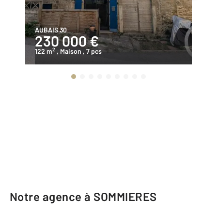
AUBAIS 30
BO
230 000 €
5
2
122 m
, Maison
, 7 pcs
14
Notre agence à SOMMIERES