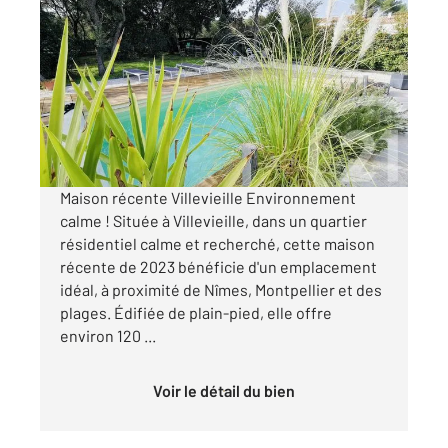
VILLEVIEILLE 30
2
120,80 m
, 5 pièces
Ref : 13688
Maison à vendre
620 000 €
Visiter le site dédié
Maison récente Villevieille Environnement
calme ! Située à Villevieille, dans un quartier
résidentiel calme et recherché, cette maison
récente de 2023 bénéficie d'un emplacement
idéal, à proximité de Nîmes, Montpellier et des
plages. Édifiée de plain-pied, elle offre
environ 120 ...
Voir le détail du bien