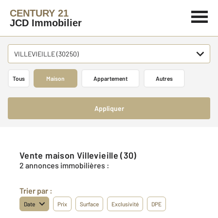
CENTURY 21
JCD Immobilier
VILLEVIEILLE (30250)
Tous
Maison
Appartement
Autres
Appliquer
Vente maison Villevieille (30)
2 annonces immobilières :
Trier par :
Date
Prix
Surface
Exclusivité
DPE