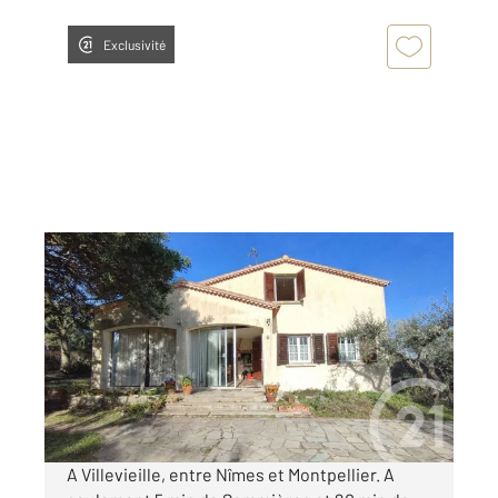
Exclusivité
VILLEVIEILLE 30
2
176,69 m
, 8 pièces
Ref : 13598
Maison à vendre
392 000 €
Visiter le site dédié
A Villevieille, entre Nîmes et Montpellier. A